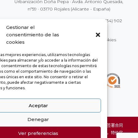
Urbanización Doña Pepa · Avda. Antonio Quesada,
nº59 · 03170 Rojales (Alicante - España)
Tel.
(34) 902 111 777
·
(34) 966 718 686
| Fax
(34) 902
Gestionar el
250 777
|
info@euromarina.es
consentimiento de las
© 2021 Euromarina ·
法律说明
·
隐私
·
Cookies
cookies
las mejores experiencias, utilizamos tecnologías
kies para almacenar y/o acceder a la información del
El consentimiento de estas tecnologías nos permitirá
os como el comportamiento de navegación o las
es únicas en este sitio. No consentir o retirar el
to, puede afectar negativamente a ciertas
as y funciones.
Aceptar
Denegar
chaty
网站上的房源信息也许会存在错误，并不能作为最终签署合同
Hide
的数据。房源面积为约数，会根据实际情况有所改变。特价房
Ver preferencias