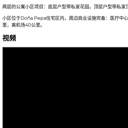
两层的公寓小区项目：底层户型带私家花园，顶层户型带私家
小区位于Doña Pepa住宅区内，周边商业设施完备：医疗
里，离机场40公里。
视频