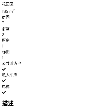
花园区
2
185 m
房间
3
浴室
2
厨房
1
梯田
1
公共游泳池
私人车库
电梯
描述