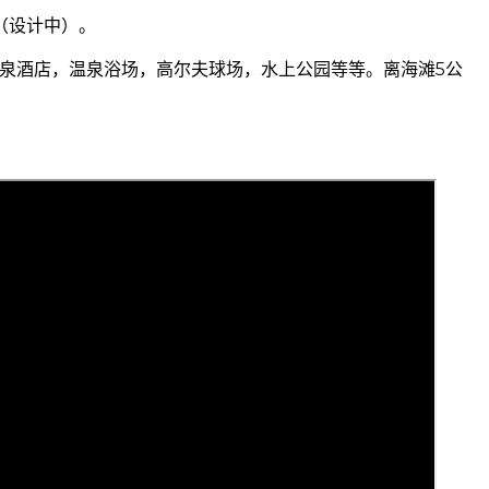
（设计中）。
星温泉酒店，温泉浴场，高尔夫球场，水上公园等等。离海滩5公