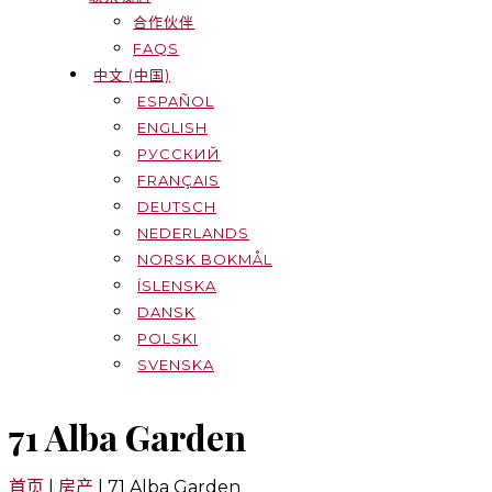
合作伙伴
FAQS
中文 (中国)
ESPAÑOL
ENGLISH
РУССКИЙ
FRANÇAIS
DEUTSCH
NEDERLANDS
NORSK BOKMÅL
ÍSLENSKA
DANSK
POLSKI
SVENSKA
71 Alba Garden
首页
|
房产
|
71 Alba Garden