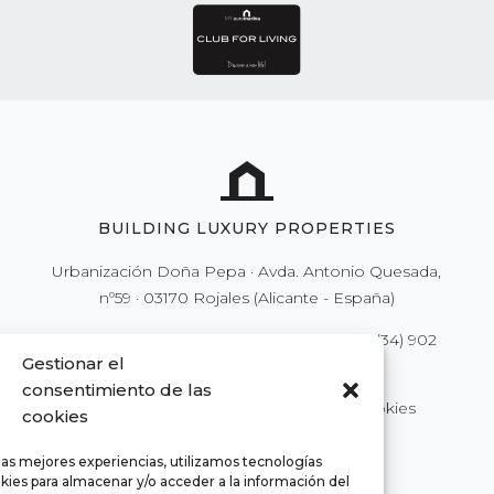
BUILDING LUXURY PROPERTIES
Urbanización Doña Pepa · Avda. Antonio Quesada,
nº59 · 03170 Rojales (Alicante - España)
Tel.
(34) 902 111 777
·
(34) 966 718 686
| Fax
(34) 902
Gestionar el
250 777
|
info@euromarina.es
consentimiento de las
© 2021 Euromarina ·
法律说明
·
隐私
·
Cookies
cookies
las mejores experiencias, utilizamos tecnologías
kies para almacenar y/o acceder a la información del