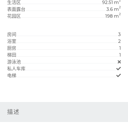
2
生活区
92.51 m
2
表面露台
3.6 m
2
花园区
198 m
房间
3
浴室
2
厨房
1
梯田
1
游泳池
私人车库
电梯
描述