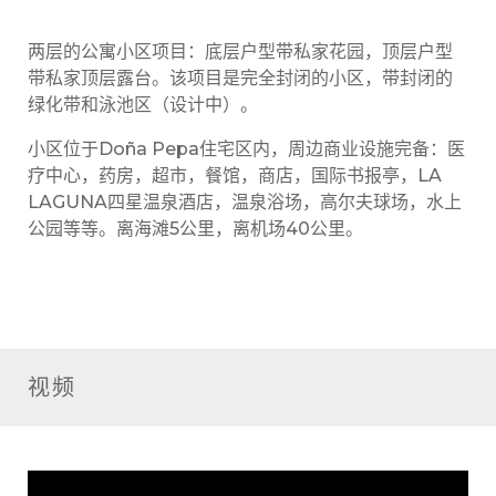
两层的公寓小区项目：底层户型带私家花园，顶层户型
带私家顶层露台。该项目是完全封闭的小区，带封闭的
绿化带和泳池区（设计中）。
小区位于Doña Pepa住宅区内，周边商业设施完备：医
疗中心，药房，超市，餐馆，商店，国际书报亭，LA
LAGUNA四星温泉酒店，温泉浴场，高尔夫球场，水上
公园等等。离海滩5公里，离机场40公里。
视频