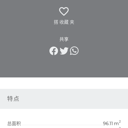
搭 收藏 夹
共享
特点
2
总面积
96.11 m