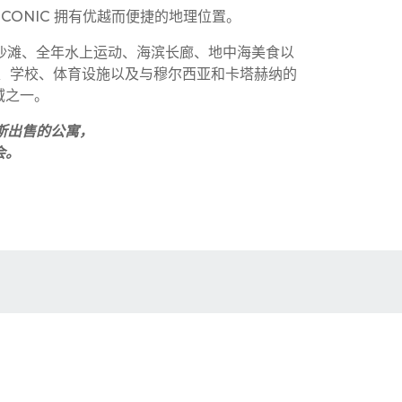
，ICONIC 拥有优越而便捷的地理位置。
静沙滩、全年水上运动、海滨长廊、地中海美食以
超市、学校、体育设施以及与穆尔西亚和卡塔赫纳的
域之一。
雷斯出售的公寓，
会。