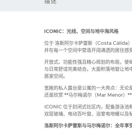
描述
ICONIC：光线、空间与地中海风格
位于 洛斯阿尔卡萨雷斯（Costa Cálid
并在每一个空间中营造开阔通透的居住感
开放式、功能性强且精心规划的布局，使
与日常舒适完美结合。大面积落地窗让地
居家空间。
宽敞的私人露台是公寓的一大亮点：无论
还是欣赏 **马尔梅诺尔（Mar Menor
ICONIC 位于封闭式社区内，配备游泳池
双层玻璃、电动百叶窗、浴室电地暖以及
洛斯阿尔卡萨雷斯与马尔梅诺尔：全年享