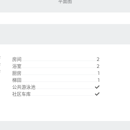
平面图
2
房间
2
2
浴室
2
2
厨房
1
梯田
1
公共游泳池
社区车库