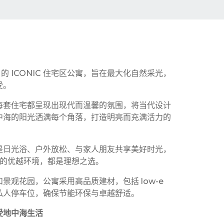
a）的 ICONIC 住宅区公寓，旨在最大化自然采光，
受。
每套住宅都呈现出现代而温馨的氛围，将当代设计
中海的阳光洒满每个角落，打造明亮而充满活力的
是日光浴、户外放松、与家人朋友共享美好时光，
）**的优越环境，都是理想之选。
和景观花园，公寓采用高品质建材，包括 low-e
私人停车位，确保节能环保与卓越舒适。
受地中海生活