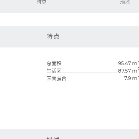
特点
描述
特点
总面积
95.47 m
生活区
87.57 m
表面露台
7.9 m