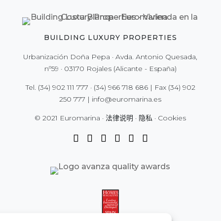
BUILDING LUXURY PROPERTIES
Urbanización Doña Pepa · Avda. Antonio Quesada,
nº59 · 03170 Rojales (Alicante - España)
Tel.
(34) 902 111 777
·
(34) 966 718 686
| Fax
(34) 902
250 777
|
info@euromarina.es
© 2021 Euromarina ·
法律说明
·
隐私
·
Cookies