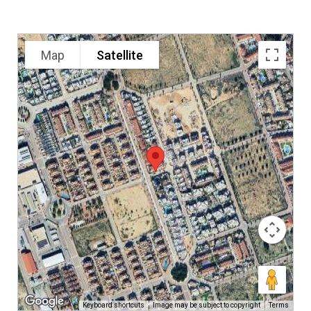
Map
Satellite
Keyboard shortcuts
Image may be subject to copyright
Terms