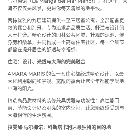
马尔梅诺（La Manga del Mar Menor）。在这里，大
海不仅仅是风景，更是你每天清晨的地平线。
两栋优雅的九层建筑提供一至三居室公寓，全部配备宽
敞的露台和海景，专为追求高品质生活、舒适与设计的
人士打造。精心设计的园林公共区域、壮观的泳池、健
身房和桑拿，共同构成一个高端住宅社区，每一个细节
都旨在提升居住的舒适与幸福感。
住宅：
设计
、光
线
与大海的完美融合
AMARA MARIS 的每一套住宅都经过精心设计，以最
大化利用朝向和景观。宽敞的露台让您全年都能享受地
中海的阳光。
精选高品质材料的装修兼具优雅与功能性：高性能门
窗、节能设计以及明亮的室内空间，让您始终感受到与
大海相伴的生活氛围。
拉曼加
·
马
尔
梅
诺
：科斯塔卡利达最独特的目的地