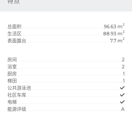
特点
2
总面积
96.63 m
2
生活区
88.93 m
2
表面露台
7.7 m
房间
2
浴室
2
厨房
1
梯田
1
公共游泳池
社区车库
电梯
能源评级
A