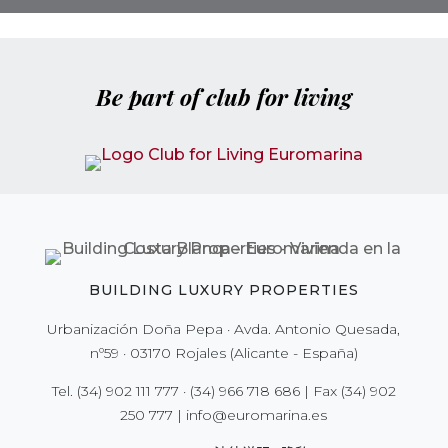
Be part of club for living
BUILDING LUXURY PROPERTIES
Urbanización Doña Pepa · Avda. Antonio Quesada,
nº59 · 03170 Rojales (Alicante - España)
Tel.
(34) 902 111 777
·
(34) 966 718 686
| Fax
(34) 902
250 777
|
info@euromarina.es