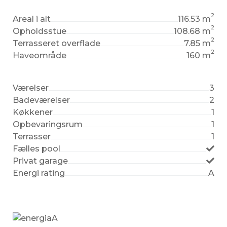
2
Areal i alt
116.53 m
2
Opholdsstue
108.68 m
2
Terrasseret overflade
7.85 m
2
Haveområde
160 m
Værelser
3
Badeværelser
2
Køkkener
1
Opbevaringsrum
1
Terrasser
1
Fælles pool
Privat garage
Energi rating
A
A