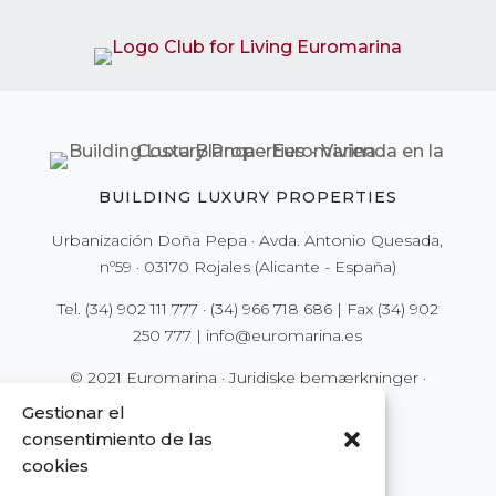
BUILDING LUXURY PROPERTIES
Urbanización Doña Pepa · Avda. Antonio Quesada,
nº59 · 03170 Rojales (Alicante - España)
Tel.
(34) 902 111 777
·
(34) 966 718 686
| Fax
(34) 902
250 777
|
info@euromarina.es
© 2021 Euromarina ·
Juridiske bemærkninger
·
Privatlivspolitik
·
Cookies
Gestionar el
consentimiento de las
cookies