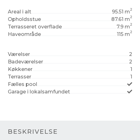
2
Areal i alt
95.51 m
2
Opholdsstue
87.61 m
2
Terrasseret overflade
7.9 m
2
Haveområde
115 m
Værelser
2
Badeværelser
2
Køkkener
1
Terrasser
1
Fælles pool
Garage i lokalsamfundet
BESKRIVELSE