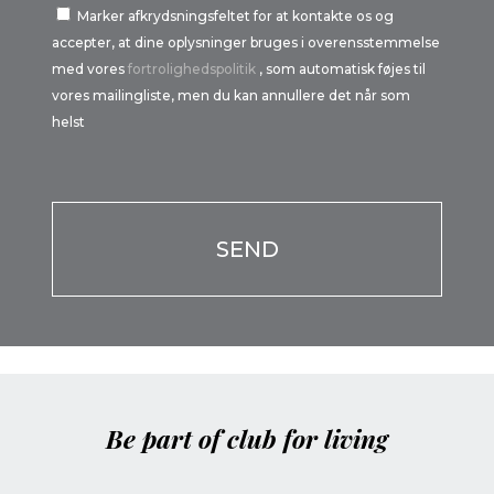
Marker afkrydsningsfeltet for at kontakte os og
accepter, at dine oplysninger bruges i overensstemmelse
med vores
fortrolighedspolitik
, som automatisk føjes til
vores mailingliste, men du kan annullere det når som
helst
Por
favor,
Por
deja
favor,
este
deja
campo
este
vacío.
campo
vacío.
Be part of club for living