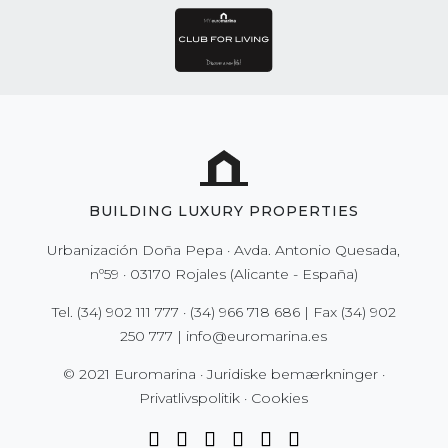
BUILDING LUXURY PROPERTIES
Urbanización Doña Pepa · Avda. Antonio Quesada,
nº59 · 03170 Rojales (Alicante - España)
Tel.
(34) 902 111 777
·
(34) 966 718 686
| Fax
(34) 902
250 777
|
info@euromarina.es
© 2021 Euromarina ·
Juridiske bemærkninger
·
Privatlivspolitik
·
Cookies