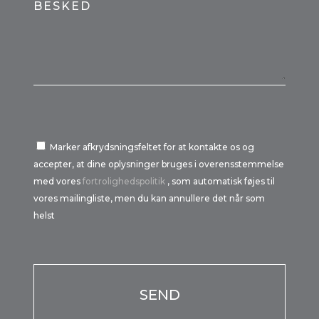
BESKED
Marker afkrydsningsfeltet for at kontakte os og
accepter, at dine oplysninger bruges i overensstemmelse
med vores
fortrolighedspolitik
, som automatisk føjes til
vores mailingliste, men du kan annullere det når som
helst
Por favor, deja este campo vacío.
Por favor, deja este campo vacío.