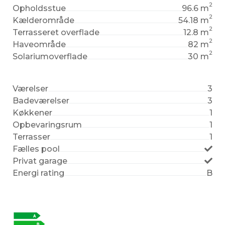
2
Opholdsstue
96.6 m
2
Kælderområde
54.18 m
2
Terrasseret overflade
12.8 m
2
Haveområde
82 m
2
Solariumoverflade
30 m
Værelser
3
Badeværelser
3
Køkkener
1
Opbevaringsrum
1
Terrasser
1
Fælles pool
Privat garage
Energi rating
B