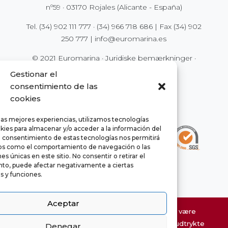
nº59 · 03170 Rojales (Alicante - España)
Tel.
(34) 902 111 777
·
(34) 966 718 686
| Fax
(34) 902
250 777
|
info@euromarina.es
© 2021 Euromarina ·
Juridiske bemærkninger
·
Privatlivspolitik
·
Cookies
Gestionar el
consentimiento de las
cookies
las mejores experiencias, utilizamos tecnologías
kies para almacenar y/o acceder a la información del
El consentimiento de estas tecnologías nos permitirá
os como el comportamiento de navegación o las
es únicas en este sitio. No consentir o retirar el
to, puede afectar negativamente a ciertas
as y funciones.
Aceptar
Oplysninger om webstedets ejendom kan være
genstand for fejl og er ikke kontraktlige. De udtrykte
Denegar