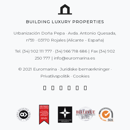
BUILDING LUXURY PROPERTIES
Urbanización Doña Pepa · Avda. Antonio Quesada,
nº59 · 03170 Rojales (Alicante - España)
Tel.
(34) 902 111 777
·
(34) 966 718 686
| Fax
(34) 902
250 777
|
info@euromarina.es
© 2021 Euromarina ·
Juridiske bemærkninger
·
Privatlivspolitik
·
Cookies