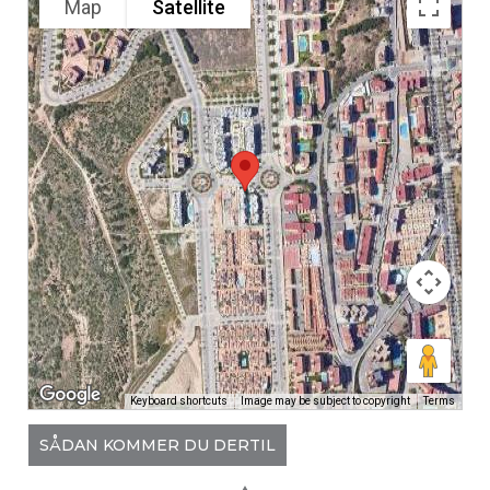
Map
Satellite
Keyboard shortcuts
Image may be subject to copyright
Terms
SÅDAN KOMMER DU DERTIL