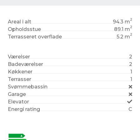
2
Areal i alt
94.3 m
2
Opholdsstue
89.1 m
2
Terrasseret overflade
5.2 m
Værelser
2
Badeværelser
2
Køkkener
1
Terrasser
1
Svømmebassin
Garage
Elevator
Energi rating
C