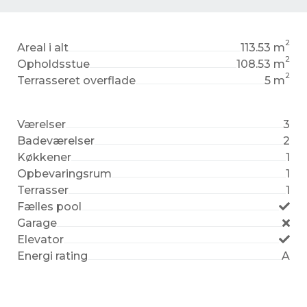
2
Areal i alt
113.53 m
2
Opholdsstue
108.53 m
2
Terrasseret overflade
5 m
Værelser
3
Badeværelser
2
Køkkener
1
Opbevaringsrum
1
Terrasser
1
Fælles pool
Garage
Elevator
Energi rating
A