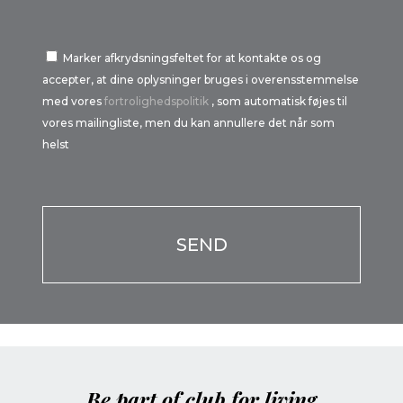
Marker afkrydsningsfeltet for at kontakte os og
accepter, at dine oplysninger bruges i overensstemmelse
med vores
fortrolighedspolitik
, som automatisk føjes til
vores mailingliste, men du kan annullere det når som
helst
Por favor, deja este campo vacío.
Por favor, deja este campo vacío.
Be part of club for living