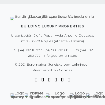
BUILDING LUXURY PROPERTIES
Urbanización Doña Pepa · Avda. Antonio Quesada,
nº59 · 03170 Rojales (Alicante - España)
Tel.
(34) 902 111 777
·
(34) 966 718 686
| Fax
(34) 902
250 777
|
info@euromarina.es
© 2021 Euromarina ·
Juridiske bemærkninger
·
Privatlivspolitik
·
Cookies