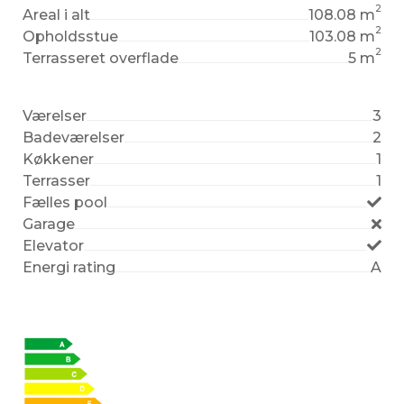
2
Areal i alt
108.08 m
2
Opholdsstue
103.08 m
2
Terrasseret overflade
5 m
Værelser
3
Badeværelser
2
Køkkener
1
Terrasser
1
Fælles pool
Garage
Elevator
Energi rating
A