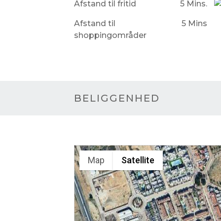
Afstand til fritid
5 Mins.
Afstand til
5 Mins
shoppingområder
BELIGGENHED
Map
Satellite