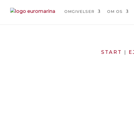
OMGIVELSER
OM OS
START
|
E