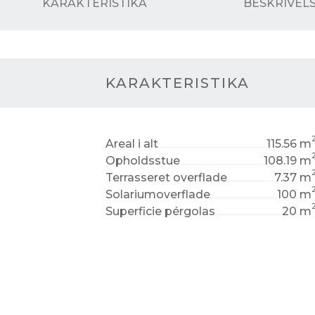
KARAKTERISTIKA
BESKRIVEL
KARAKTERISTIKA
Areal i alt
115.56 m
Opholdsstue
108.19 m
Terrasseret overflade
7.37 m
Solariumoverflade
100 m
Superficie pérgolas
20 m