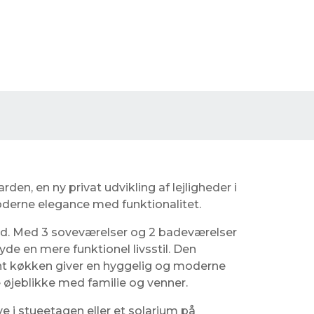
den, en ny privat udvikling af lejligheder i
erne elegance med funktionalitet.
ed. Med 3 soveværelser og 2 badeværelser
yde en mere funktionel livsstil. Den
t køkken giver en hyggelig og moderne
øjeblikke med familie og venner.
e i stueetagen eller et solarium på