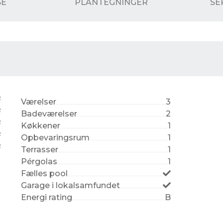
SE
PLANTEGNINGER
SE
2
Værelser
3
2
Badeværelser
2
2
Køkkener
1
2
Opbevaringsrum
1
2
Terrasser
1
Pérgolas
1
Fælles pool
Garage i lokalsamfundet
Energi rating
B