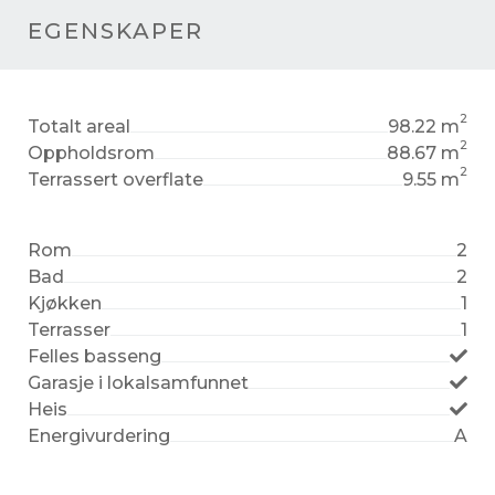
EGENSKAPER
2
Totalt areal
98.22 m
2
Oppholdsrom
88.67 m
2
Terrassert overflate
9.55 m
Rom
2
Bad
2
Kjøkken
1
Terrasser
1
Felles basseng
Garasje i lokalsamfunnet
Heis
Energivurdering
A