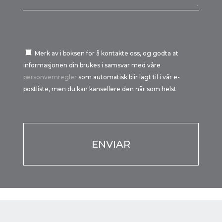
Merk av i boksen for å kontakte oss, og godta at
informasjonen din brukes i samsvar med våre
personvernregler
som automatisk blir lagt til i vår e-
postliste, men du kan kansellere den når som helst
Por favor, deja este campo vacío.
Por favor, deja este campo vacío.