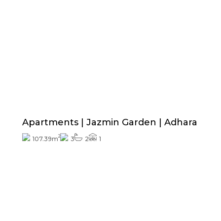
Prijs vanaf
380.540€
Exterieurafwerkingen inbegrepen
Apartments | Jazmin Garden | Adhara
2
107.39m
3
2
1
Prijs vanaf