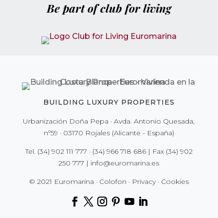
Be part of club for living
BUILDING LUXURY PROPERTIES
Urbanización Doña Pepa · Avda. Antonio Quesada,
nº59 · 03170 Rojales (Alicante - España)
Tel.
(34) 902 111 777
·
(34) 966 718 686
| Fax
(34) 902
250 777
|
info@euromarina.es
© 2021 Euromarina ·
Colofon
·
Privacy
·
Cookies