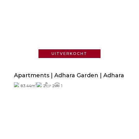
Vraag naar de prijs
UITVERKOCHT
Apartments | Adhara Garden | Adhara
2
83.44m
2
2
1