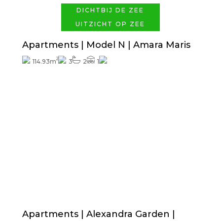
DICHTBIJ DE ZEE
UITZICHT OP ZEE
Apartments | Model N | Amara Maris
2
114.93m
3
2
1
Prijs vanaf
415.000€
Exterieurafwerkingen inbegrepen
Apartments | Alexandra Garden |