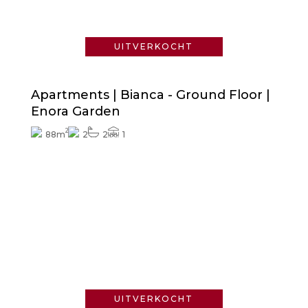
Vraag naar de prijs
UITVERKOCHT
Apartments | Bianca - Ground Floor |
Enora Garden
2
88m
2
2
1
Vraag naar de prijs
UITVERKOCHT