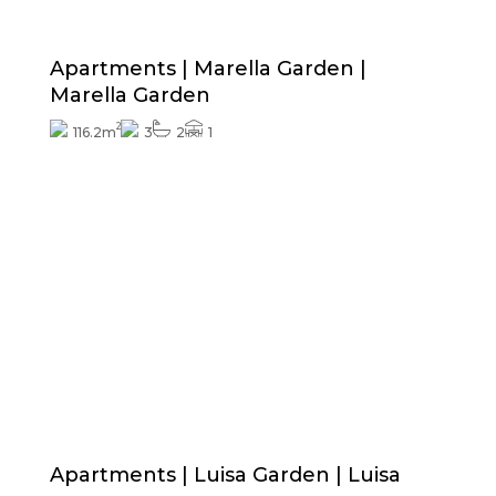
Apartments | Marella Garden |
Marella Garden
2
116.2m
3
2
1
Prijs vanaf
327.695€
Exterieurafwerkingen inbegrepen
Apartments | Luisa Garden | Luisa