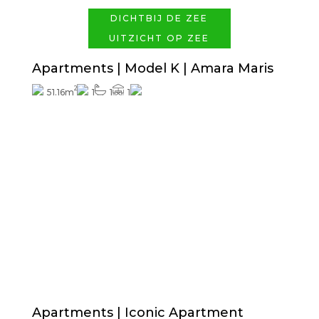
DICHTBIJ DE ZEE
UITZICHT OP ZEE
Apartments | Model K | Amara Maris
2
51.16m
1
1
1
Prijs vanaf
339.000€
Exterieurafwerkingen inbegrepen
Apartments | Iconic Apartment