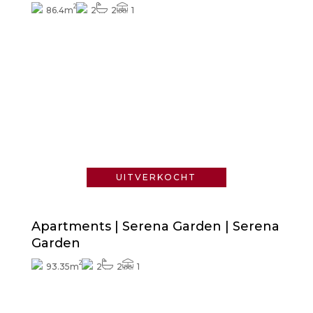
2
86.4m
2
2
1
Vraag naar de prijs
UITVERKOCHT
Apartments | Serena Garden | Serena
Garden
2
93.35m
2
2
1