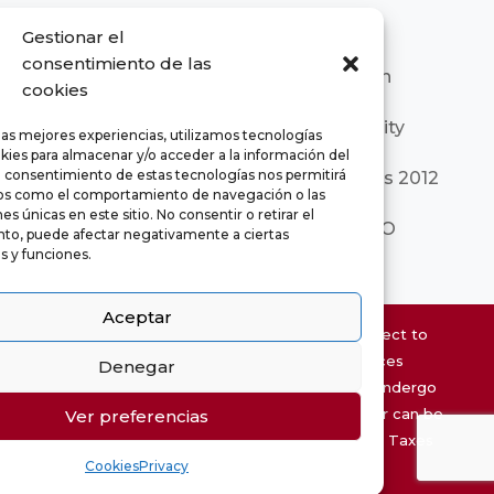
Gestionar el
consentimiento de las
cookies
las mejores experiencias, utilizamos tecnologías
kies para almacenar y/o acceder a la información del
El consentimiento de estas tecnologías nos permitirá
os como el comportamiento de navegación o las
es únicas en este sitio. No consentir o retirar el
to, puede afectar negativamente a ciertas
as y funciones.
Aceptar
Website property information may be subject to
errors and is not contractual. The surfaces
Denegar
expressed are approximate, being able to undergo
modifications for technical reasons. The offer can be
Ver preferencias
modified or withdrawn without prior notice. Taxes
Cookies
Privacy
and expenses not included.