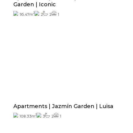
Garden | Iconic
2
95.47m
2
2
1
Prijs vanaf
383.500€
Exterieurafwerkingen inbegrepen
Apartments | Jazmín Garden | Luisa
2
108.33m
3
2
1