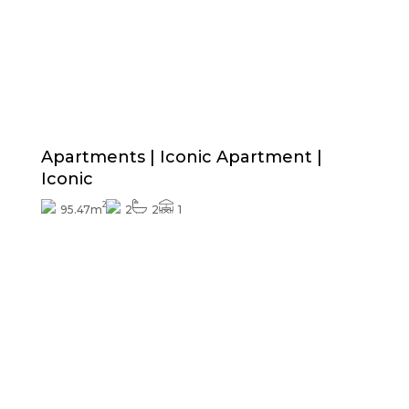
Prijs vanaf
329.000€
Apartments | Iconic Apartment |
Iconic
2
95.47m
2
2
1
Prijs vanaf
519.000€