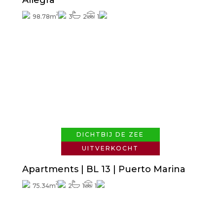
Allegra
2
98.78m
3
2
1
Vraag naar de prijs
DICHTBIJ DE ZEE
UITVERKOCHT
Apartments | BL 13 | Puerto Marina
2
75.34m
2
1
1