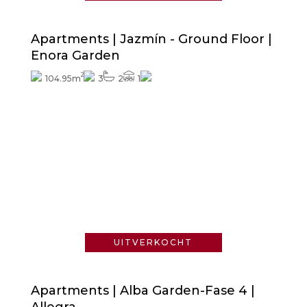
Apartments | Jazmín - Ground Floor |
Enora Garden
2
104.95m
3
2
1
Vraag naar de prijs
UITVERKOCHT
Apartments | Alba Garden-Fase 4 |