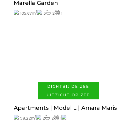
Marella Garden
2
105.67m
3
2
1
Prijs vanaf
449.000€
DICHTBIJ DE ZEE
UITZICHT OP ZEE
Apartments | Model L | Amara Maris
2
98.22m
2
2
1