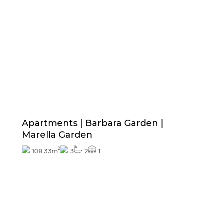
Prijs vanaf
397.000€
Exterieurafwerkingen inbegrepen
Apartments | Barbara Garden |
Marella Garden
2
108.33m
3
2
1