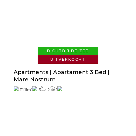
Vraag naar de prijs
DICHTBIJ DE ZEE
UITVERKOCHT
Apartments | Apartament 3 Bed |
Mare Nostrum
2
111.11m
3
2
1