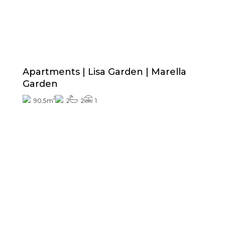
330.000€
Exterieurafwerkingen inbegrepen
Apartments | Lisa Garden | Marella
Garden
2
90.5m
2
2
1
Vraag naar de prijs