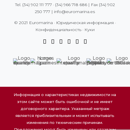
Tel.
(34) 902 111 777
·
(34) 966 718 686
| Fax
(34) 902
250 777
|
info@euromarina.es
© 2021 Euromarina ·
Юридическая информация
·
Конфиденциальность
·
Куки
Информация о характеристиках недвижимости на
этом сайте может быть ошибочной и не имеет
договорного характера. Указанный метраж
является приблизительным и может испытывать
изменения по техническим причинам.
Предложения могут быть изменены или отозваны