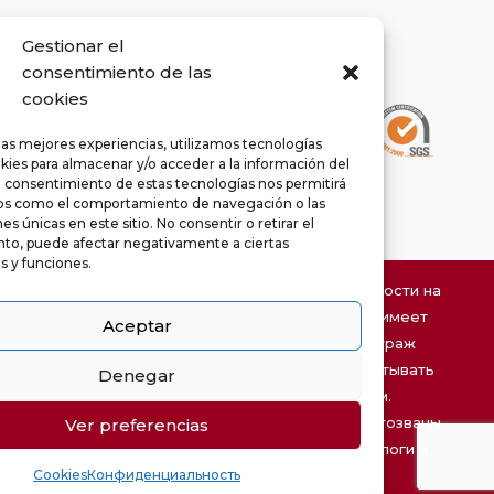
Gestionar el
consentimiento de las
cookies
las mejores experiencias, utilizamos tecnologías
kies para almacenar y/o acceder a la información del
El consentimiento de estas tecnologías nos permitirá
os como el comportamiento de navegación o las
es únicas en este sitio. No consentir o retirar el
to, puede afectar negativamente a ciertas
as y funciones.
Информация о характеристиках недвижимости на
этом сайте может быть ошибочной и не имеет
Aceptar
договорного характера. Указанный метраж
является приблизительным и может испытывать
Denegar
chaty
изменения по техническим причинам.
Hide
Предложения могут быть изменены или отозваны
Ver preferencias
без предварительного уведомления. Налоги и
Cookies
Конфиденциальность
сборы не включены в стоимость.