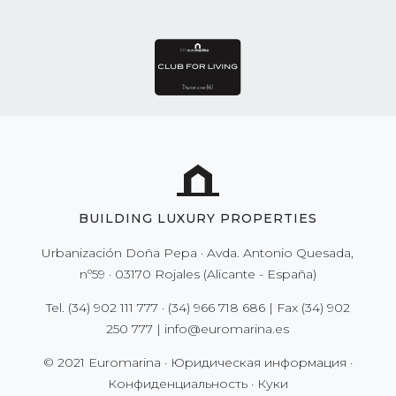
BUILDING LUXURY PROPERTIES
Urbanización Doña Pepa · Avda. Antonio Quesada,
nº59 · 03170 Rojales (Alicante - España)
Tel.
(34) 902 111 777
·
(34) 966 718 686
| Fax
(34) 902
250 777
|
info@euromarina.es
© 2021 Euromarina ·
Юридическая информация
·
Конфиденциальность
·
Куки