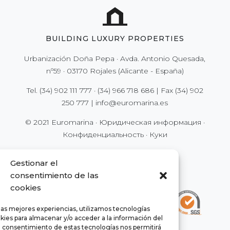
BUILDING LUXURY PROPERTIES
Urbanización Doña Pepa · Avda. Antonio Quesada,
nº59 · 03170 Rojales (Alicante - España)
Tel.
(34) 902 111 777
·
(34) 966 718 686
| Fax
(34) 902
250 777
|
info@euromarina.es
© 2021 Euromarina ·
Юридическая информация
·
Конфиденциальность
·
Куки
Gestionar el
consentimiento de las
cookies
las mejores experiencias, utilizamos tecnologías
kies para almacenar y/o acceder a la información del
El consentimiento de estas tecnologías nos permitirá