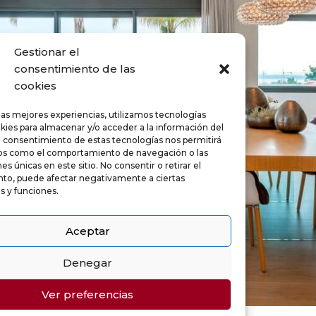
Gestionar el
consentimiento de las
cookies
las mejores experiencias, utilizamos tecnologías
kies para almacenar y/o acceder a la información del
El consentimiento de estas tecnologías nos permitirá
os como el comportamiento de navegación o las
es únicas en este sitio. No consentir o retirar el
to, puede afectar negativamente a ciertas
as y funciones.
Aceptar
Denegar
chaty
Hide
Ver preferencias