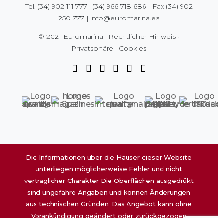
Tel.
(34) 902 111 777
·
(34) 966 718 686
| Fax
(34) 902
250 777
|
info@euromarina.es
© 2021 Euromarina ·
Rechtlicher Hinweis
·
Privatsphäre
·
Cookies
Die Informationen über die Häuser dieser Website
unterliegen möglicherweise Fehler und nicht
vertraglicher Charakter Die Oberflächen ausgedrükt
sind ungefähre Angaben und können Änderungen
aus technischen Gründen. Das Angebot kann ohne
Vorankündigung geändert oder zurückgezogen