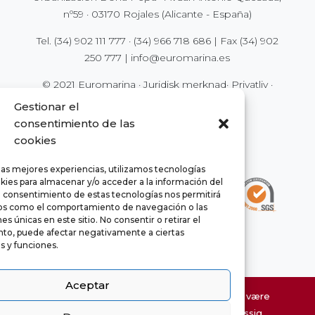
nº59 · 03170 Rojales (Alicante - España)
Tel.
(34) 902 111 777
·
(34) 966 718 686
| Fax
(34) 902
250 777
|
info@euromarina.es
© 2021 Euromarina ·
Juridisk merknad
·
Privatliv
·
Cookies
Gestionar el
consentimiento de las
cookies
las mejores experiencias, utilizamos tecnologías
kies para almacenar y/o acceder a la información del
El consentimiento de estas tecnologías nos permitirá
os como el comportamiento de navegación o las
es únicas en este sitio. No consentir o retirar el
to, puede afectar negativamente a ciertas
as y funciones.
Aceptar
Informasjon om nettstedets eiendom kan være
gjenstand for feil og er ikke kontraktsmessig.