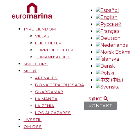
TYPE EIENDOM
VILLAS
LEILIGHETER
TOPPLEILIGHETER
TOMANNSBOLIG
360 TOURS
MILJØ
ARENALES
DOÑA PEPA-QUESADA
GUARDAMAR
SØKE
LA MANGA
KONTAKT
LA ZENIA
LOS ALCÁZARES
LIVSSTIL
OM OSS