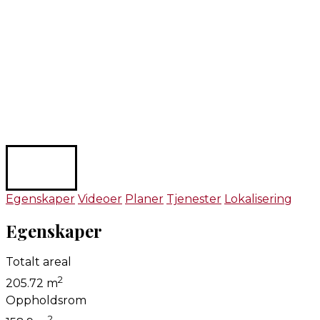
Egenskaper
Videoer
Planer
Tjenester
Lokalisering
Egenskaper
Totalt areal
2
205.72 m
Oppholdsrom
2