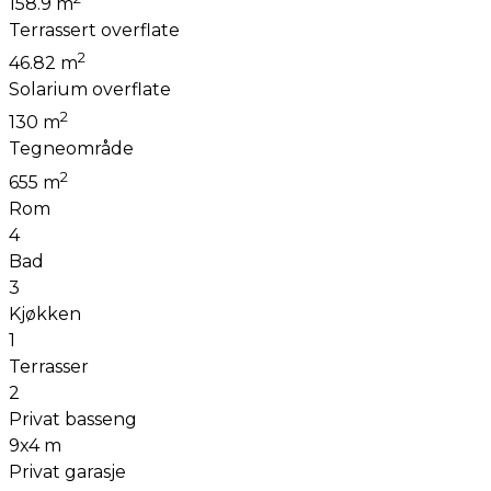
158.9 m
Terrassert overflate
2
46.82 m
Solarium overflate
2
130 m
Tegneområde
2
655 m
Rom
4
Bad
3
Kjøkken
1
Terrasser
2
Privat basseng
9x4 m
Privat garasje