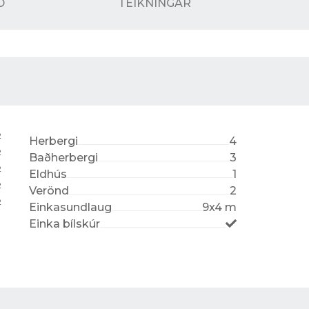
D
TEIKNINGAR
2
Herbergi
4
2
Baðherbergi
3
2
Eldhús
1
2
Verönd
2
2
Einkasundlaug
9x4 m
Einka bílskúr