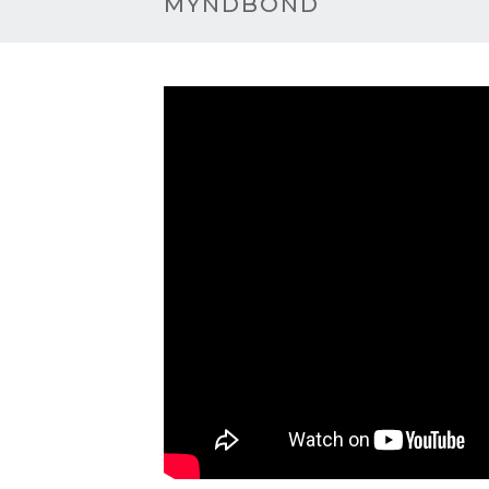
MYNDBÖND