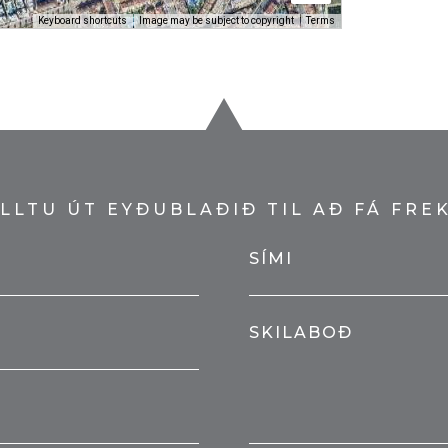
Keyboard shortcuts
Image may be subject to copyright
Terms
LLTU ÚT EYÐUBLAÐIÐ TIL AÐ FÁ FRE
SÍMI
SKILABOÐ