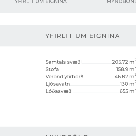
YFIRLIT UM EIGNINA
MYNDBÖN
YFIRLIT UM EIGNINA
Samtals svæði
205.72 m
Stofa
158.9 m
Verönd yfirborð
46.82 m
Ljósavatn
130 m
Lóðasvæði
655 m