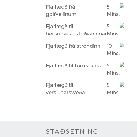
Fjarlægð frá
5
golfvellinum
Mins.
Fjarlægð til
5
heilsugæslustöðvarinnar
Mins.
Fjarlægð frá ströndinni
10
Mins.
Fjarlægð til tómstunda
5
Mins.
Fjarlægð til
5
verslunarsvæða
Mins.
STAÐSETNING