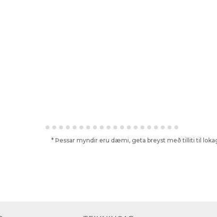
* Þessar myndir eru dæmi, geta breyst með tilliti til lo