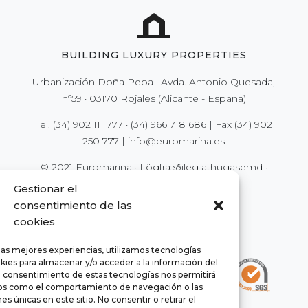
BUILDING LUXURY PROPERTIES
Urbanización Doña Pepa · Avda. Antonio Quesada,
nº59 · 03170 Rojales (Alicante - España)
Tel.
(34) 902 111 777
·
(34) 966 718 686
| Fax
(34) 902
250 777
|
info@euromarina.es
© 2021 Euromarina ·
Lögfræðileg athugasemd
·
Persónuvernd
·
Vefkökur (Cookies)
Gestionar el
consentimiento de las
cookies
las mejores experiencias, utilizamos tecnologías
kies para almacenar y/o acceder a la información del
El consentimiento de estas tecnologías nos permitirá
os como el comportamiento de navegación o las
es únicas en este sitio. No consentir o retirar el