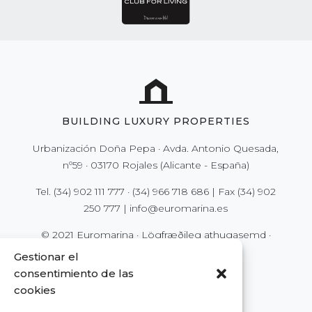
BUILDING LUXURY PROPERTIES
Urbanización Doña Pepa · Avda. Antonio Quesada,
nº59 · 03170 Rojales (Alicante - España)
Tel.
(34) 902 111 777
·
(34) 966 718 686
| Fax
(34) 902
250 777
|
info@euromarina.es
© 2021 Euromarina ·
Lögfræðileg athugasemd
·
Persónuvernd
·
Vefkökur (Cookies)
Gestionar el
consentimiento de las
cookies