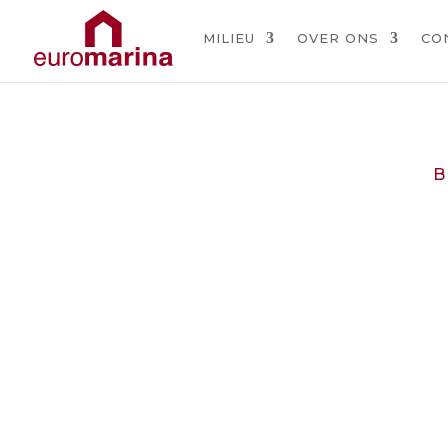
MILIEU
OVER ONS
CO
B