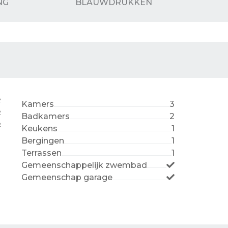
NG
BLAUWDRUKKEN
2
Kamers
3
2
Badkamers
2
2
Keukens
1
Bergingen
1
Terrassen
1
Gemeenschappelijk zwembad
Gemeenschap garage