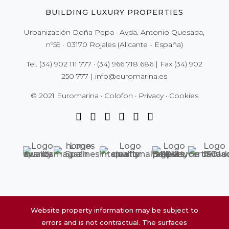
BUILDING LUXURY PROPERTIES
Urbanización Doña Pepa · Avda. Antonio Quesada,
nº59 · 03170 Rojales (Alicante - España)
Tel.
(34) 902 111 777
·
(34) 966 718 686
| Fax
(34) 902
250 777
|
info@euromarina.es
© 2021 Euromarina ·
Colofon
·
Privacy
·
Cookies
Website property information may be subject to
errors and is not contractual. The surfaces