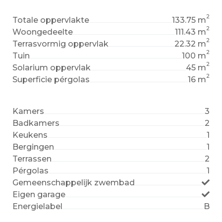
2
Totale oppervlakte
133.75 m
2
Woongedeelte
111.43 m
2
Terrasvormig oppervlak
22.32 m
2
Tuin
100 m
2
Solarium oppervlak
45 m
2
Superficie pérgolas
16 m
Kamers
3
Badkamers
2
Keukens
1
Bergingen
1
Terrassen
2
Pérgolas
1
Gemeenschappelijk zwembad
Eigen garage
Energielabel
B