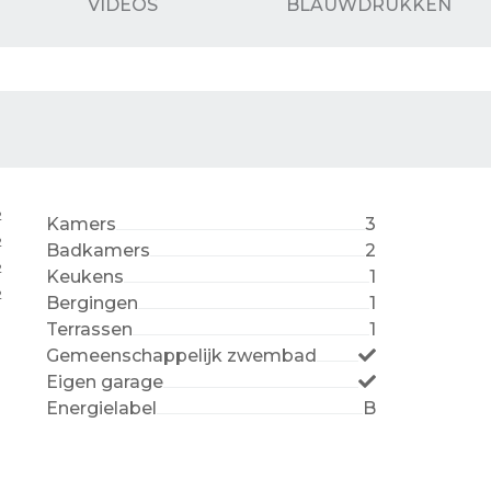
VIDEOS
BLAUWDRUKKEN
2
Kamers
3
2
Badkamers
2
2
Keukens
1
2
Bergingen
1
Terrassen
1
Gemeenschappelijk zwembad
Eigen garage
Energielabel
B