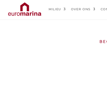
MILIEU
OVER ONS
CO
BE