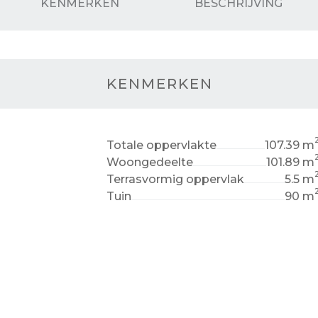
KENMERKEN
BESCHRIJVING
KENMERKEN
Totale oppervlakte
107.39 m
Woongedeelte
101.89 m
Terrasvormig oppervlak
5.5 m
Tuin
90 m