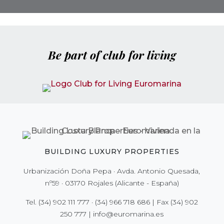
Be part of club for living
BUILDING LUXURY PROPERTIES
Urbanización Doña Pepa · Avda. Antonio Quesada,
nº59 · 03170 Rojales (Alicante - España)
Tel.
(34) 902 111 777
·
(34) 966 718 686
| Fax
(34) 902
250 777
|
info@euromarina.es