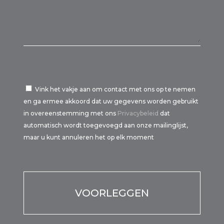
Vink het vakje aan om contact met ons op te nemen
en ga ermee akkoord dat uw gegevens worden gebruikt
in overeenstemming met ons
Privacybeleid
dat
automatisch wordt toegevoegd aan onze mailinglijst,
maar u kunt annuleren het op elk moment
Por favor, deja este campo vacío.
Por favor, deja este campo vacío.