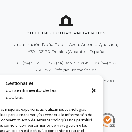
BUILDING LUXURY PROPERTIES
Urbanización Doña Pepa · Avda. Antonio Quesada,
nº59 · 03170 Rojales (Alicante - España)
Tel.
(34) 902 111 777
·
(34) 966 718 686
| Fax
(34) 902
250 777
|
info@euromarina.es
© 2021 Euromarina ·
Colofon
·
Privacy
·
Cookies
Gestionar el
consentimiento de las
cookies
las mejores experiencias, utilizamos tecnologías
kies para almacenar y/o acceder a la información del
El consentimiento de estas tecnologías nos permitirá
os como el comportamiento de navegación o las
es únicas en este sitio. No consentir o retirar el