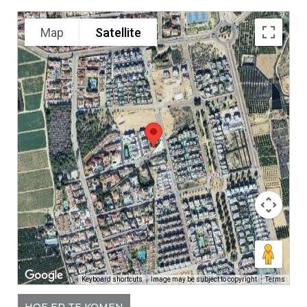
Map
Satellite
Keyboard shortcuts
Image may be subject to copyright
Terms