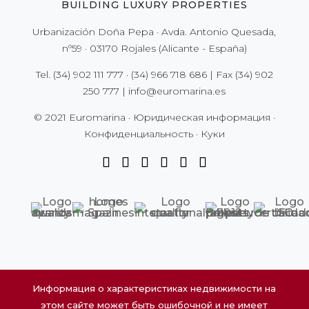
BUILDING LUXURY PROPERTIES
Urbanización Doña Pepa · Avda. Antonio Quesada,
nº59 · 03170 Rojales (Alicante - España)
Tel.
(34) 902 111 777
·
(34) 966 718 686
| Fax
(34) 902
250 777
|
info@euromarina.es
© 2021 Euromarina ·
Юридическая информация
·
Конфиденциальность
·
Куки
Информация о характеристиках недвижимости на
этом сайте может быть ошибочной и не имеет