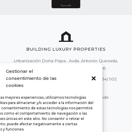
BUILDING LUXURY PROPERTIES
Urbanización Doña Pepa · Avda. Antonio Quesada,
nº59 · 03170 Rojales (Alicante - España)
Gestionar el
consentimiento de las
Tel.
(34) 902 111 777
·
(34) 966 718 686
| Fax
(34) 902
cookies
250 777
|
info@euromarina.es
© 2022 Euromarina ·
Rättsligt meddelande
·
las mejores experiencias, utilizamos tecnologías
kies para almacenar y/o acceder a la información del
Integritet
·
Cookies
El consentimiento de estas tecnologías nos permitirá
os como el comportamiento de navegación o las
es únicas en este sitio. No consentir o retirar el
to, puede afectar negativamente a ciertas
as y funciones.