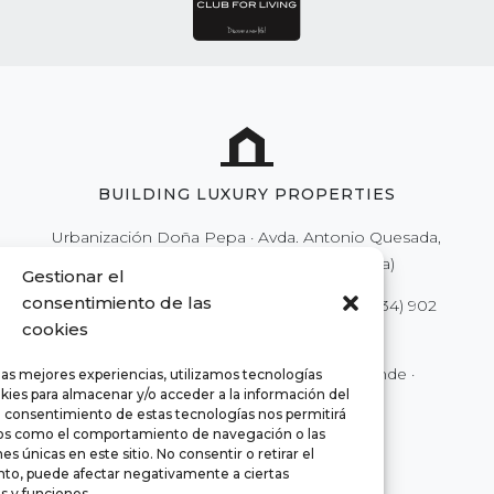
BUILDING LUXURY PROPERTIES
Urbanización Doña Pepa · Avda. Antonio Quesada,
nº59 · 03170 Rojales (Alicante - España)
Gestionar el
consentimiento de las
Tel.
(34) 902 111 777
·
(34) 966 718 686
| Fax
(34) 902
cookies
250 777
|
info@euromarina.es
© 2022 Euromarina ·
Rättsligt meddelande
·
las mejores experiencias, utilizamos tecnologías
kies para almacenar y/o acceder a la información del
Integritet
·
Cookies
El consentimiento de estas tecnologías nos permitirá
os como el comportamiento de navegación o las
es únicas en este sitio. No consentir o retirar el
to, puede afectar negativamente a ciertas
as y funciones.