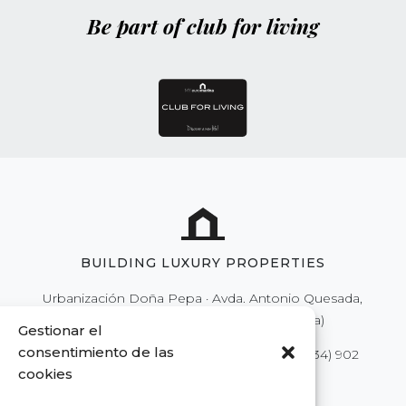
Be part of club for living
BUILDING LUXURY PROPERTIES
Urbanización Doña Pepa · Avda. Antonio Quesada,
nº59 · 03170 Rojales (Alicante - España)
Gestionar el
consentimiento de las
Tel.
(34) 902 111 777
·
(34) 966 718 686
| Fax
(34) 902
cookies
250 777
|
info@euromarina.es