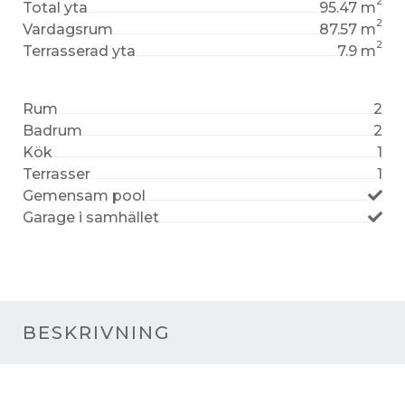
2
Total yta
95.47 m
2
Vardagsrum
87.57 m
2
Terrasserad yta
7.9 m
Rum
2
Badrum
2
Kök
1
Terrasser
1
Gemensam pool
Garage i samhället
BESKRIVNING