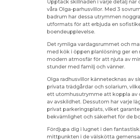
Upptäck skillnaden i varje detalj när 
våra Olga-parhusvillor. Med 3 sovru
badrum har dessa utrymmen noggr
utformats för att erbjuda en sofistik
boendeupplevelse.
Det rymliga vardagsrummet och ma
med kök i öppen planlösning ger en
modern atmosfär för att njuta av m
stunder med familj och vänner.
Olga radhusvillor kännetecknas av si
privata trädgårdar och solarium, vilk
ett utomhusutrymme att koppla av 
av avskildhet. Dessutom har varje l
privat parkeringsplats, vilket garante
bekvämlighet och säkerhet för de b
Fördjupa dig i lugnet i den fantastis
mittpunkten i de välskötta gemen