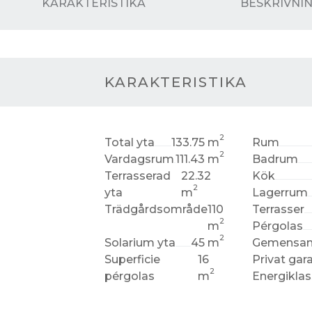
KARAKTERISTIKA
BESKRIVNI
KARAKTERISTIKA
2
Total yta
133.75 m
Rum
2
Vardagsrum
111.43 m
Badrum
Terrasserad
22.32
Kök
2
yta
m
Lagerrum
Trädgårdsområde
110
Terrasser
2
m
Pérgolas
2
Solarium yta
45 m
Gemensam
Superficie
16
Privat gar
2
pérgolas
m
Energiklas