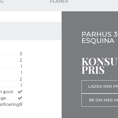
NG
PLANER
PARHUS 3
ESQUINA
3
KONSU
2
PRIS
1
1
2
1
LADDA NER P
 pool
age
BE OM MER I
sificering
B