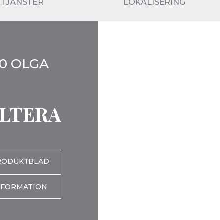
TJÄNSTER
LOKALISERING
0 OLGA
LTERA
RODUKTBLAD
NFORMATION