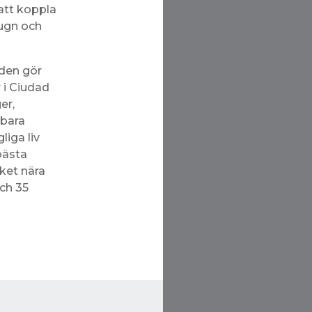
att koppla
lugn och
rden gör
r i Ciudad
er,
 bara
liga liv
bästa
ket nära
ch 35