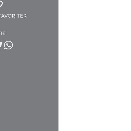
 FAVORITER
IE