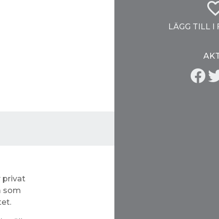
LÄGG TILL I
AKT
 privat
a som
et.