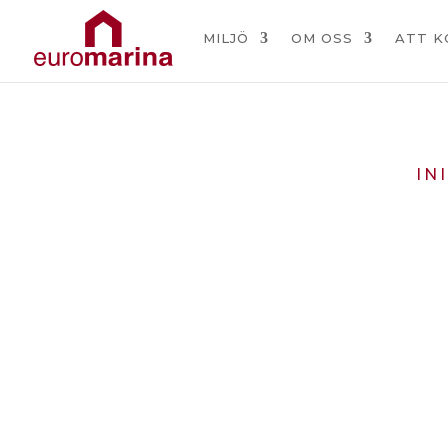
MILJÖ
OM OSS
ATT K
IN