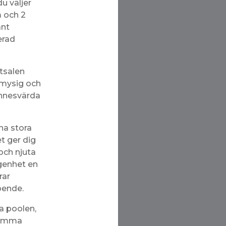
du väljer
m och 2
ant
erad
tsalen
 mysig och
innesvärda
na stora
et ger dig
och njuta
ägenhet en
rar
oende.
ka poolen,
samma