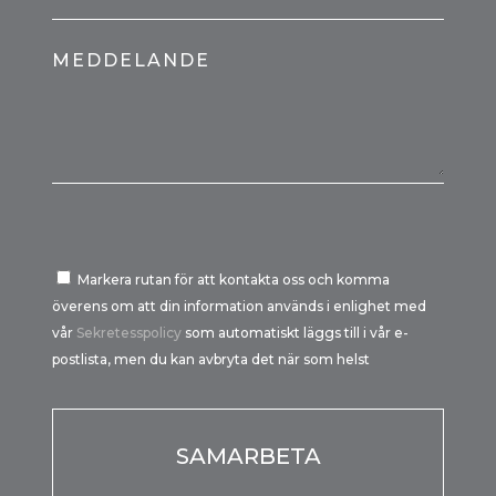
MEDDELANDE
Markera rutan för att kontakta oss och komma
överens om att din information används i enlighet med
vår
Sekretesspolicy
som automatiskt läggs till i vår e-
postlista, men du kan avbryta det när som helst
Por favor, deja este campo vacío.