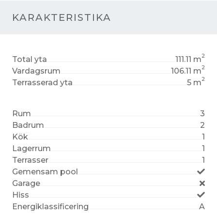
KARAKTERISTIKA
2
Total yta
111.11 m
2
Vardagsrum
106.11 m
2
Terrasserad yta
5 m
Rum
3
Badrum
2
Kök
1
Lagerrum
1
Terrasser
1
Gemensam pool
Garage
Hiss
Energiklassificering
A