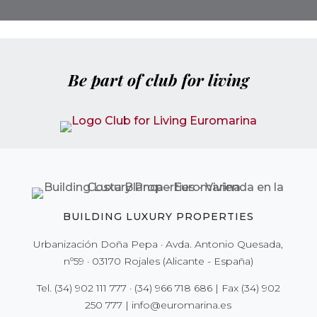
Be part of club for living
BUILDING LUXURY PROPERTIES
Urbanización Doña Pepa · Avda. Antonio Quesada,
nº59 · 03170 Rojales (Alicante - España)
Tel.
(34) 902 111 777
·
(34) 966 718 686
| Fax
(34) 902
250 777
|
info@euromarina.es