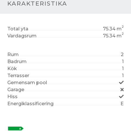
KARAKTERISTIKA
2
Total yta
75.34 m
2
Vardagsrum
75.34 m
Rum
2
Badrum
1
Kök
1
Terrasser
1
Gemensam pool
Garage
Hiss
Energiklassificering
E