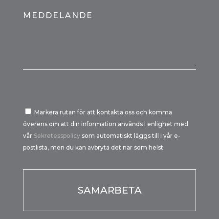
MEDDELANDE
Markera rutan för att kontakta oss och komma
överens om att din information används i enlighet med
vår
Sekretesspolicy
som automatiskt läggs till i vår e-
postlista, men du kan avbryta det när som helst
Por favor, deja este campo vacío.