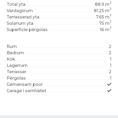
2
Total yta
88.9 m
2
Vardagsrum
81.25 m
2
Terrasserad yta
7.65 m
2
Solarium yta
75 m
2
Superficie pérgolas
16 m
Rum
2
Badrum
2
Kök
1
Lagerrum
1
Terrasser
2
Pérgolas
1
Gemensam pool
Garage i samhället