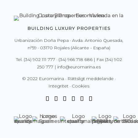
BUILDING LUXURY PROPERTIES
Urbanización Doña Pepa · Avda. Antonio Quesada,
nº59 · 03170 Rojales (Alicante - España)
Tel.
(34) 902 111 777
·
(34) 966 718 686
| Fax
(34) 902
250 777
|
info@euromarina.es
© 2022 Euromarina ·
Rättsligt meddelande
·
Integritet
·
Cookies