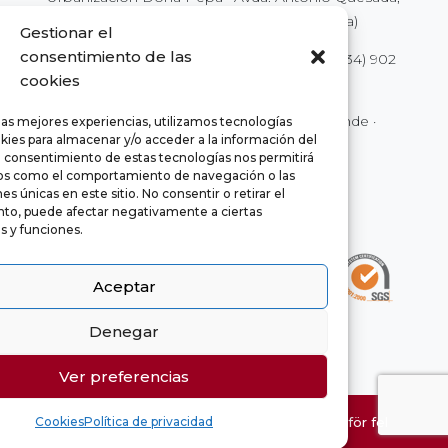
nº59 · 03170 Rojales (Alicante - España)
Gestionar el
consentimiento de las
Tel.
(34) 902 111 777
·
(34) 966 718 686
| Fax
(34) 902
cookies
250 777
|
info@euromarina.es
© 2022 Euromarina ·
Rättsligt meddelande
·
las mejores experiencias, utilizamos tecnologías
kies para almacenar y/o acceder a la información del
Integritet
·
Cookies
El consentimiento de estas tecnologías nos permitirá
os como el comportamiento de navegación o las
es únicas en este sitio. No consentir o retirar el
to, puede afectar negativamente a ciertas
as y funciones.
Aceptar
Denegar
chaty
Hide
Ver preferencias
Denna information som ges här är föremål för fel
Cookies
Política de privacidad