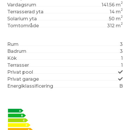
2
Vardagsrum
141.56 m
2
Terrasserad yta
14 m
2
Solarium yta
50 m
2
Tomtområde
312 m
Rum
3
Badrum
3
Kök
1
Terrasser
1
Privat pool
Privat garage
Energiklassificering
B