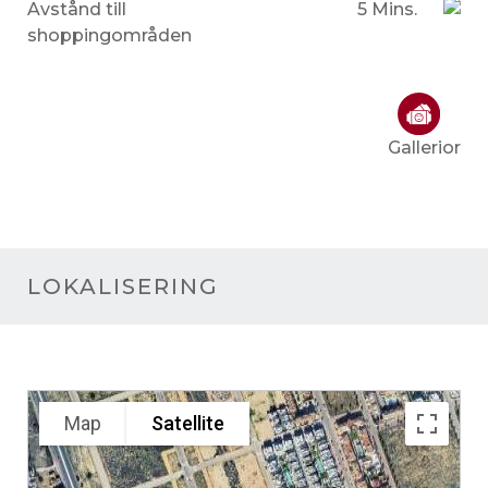
Avstånd till
5 Mins.
shoppingområden
Gallerior
LOKALISERING
Map
Satellite