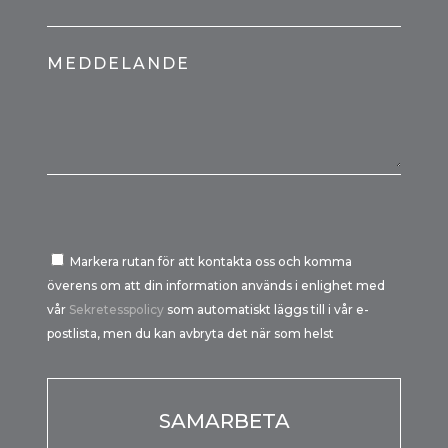
MEDDELANDE
Markera rutan för att kontakta oss och komma
överens om att din information används i enlighet med
vår
Sekretesspolicy
som automatiskt läggs till i vår e-
postlista, men du kan avbryta det när som helst
Por favor, deja este campo vacío.