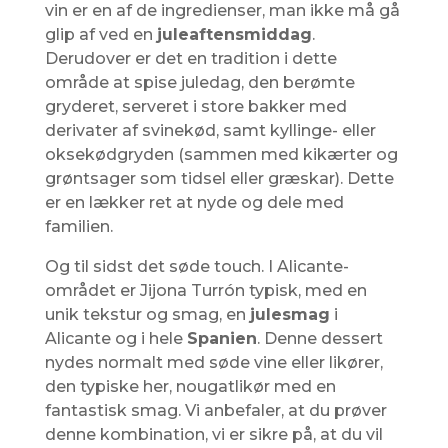
vin er en af ​​de ingredienser, man ikke må gå
glip af ved en
juleaftensmiddag
.
Derudover er det en tradition i dette
område at spise juledag, den berømte
gryderet, serveret i store bakker med
derivater af svinekød, samt kyllinge- eller
oksekødgryden (sammen med kikærter og
grøntsager som tidsel eller græskar). Dette
er en lækker ret at nyde og dele med
familien.
Og til sidst det søde touch. I Alicante-
området er Jijona Turrón typisk, med en
unik tekstur og smag, en
julesmag
i
Alicante og i hele
Spanien
. Denne dessert
nydes normalt med søde vine eller likører,
den typiske her, nougatlikør med en
fantastisk smag. Vi anbefaler, at du prøver
denne kombination, vi er sikre på, at du vil