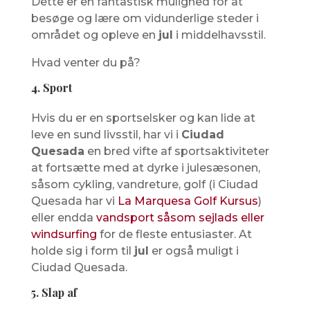
Dette er en fantastisk mulighed for at
besøge og lære om vidunderlige steder i
området og opleve en
jul
i middelhavsstil.
Hvad venter du på?
4. Sport
Hvis du er en sportselsker og kan lide at
leve en sund livsstil, har vi i
Ciudad
Quesada
en bred vifte af sportsaktiviteter
at fortsætte med at dyrke i julesæsonen,
såsom cykling, vandreture, golf (i Ciudad
Quesada har vi
La Marquesa Golf Kursus
)
eller endda
vandsport såsom sejlads eller
windsurfing
for de fleste entusiaster. At
holde sig i form til
jul
er også muligt i
Ciudad Quesada.
5. Slap af