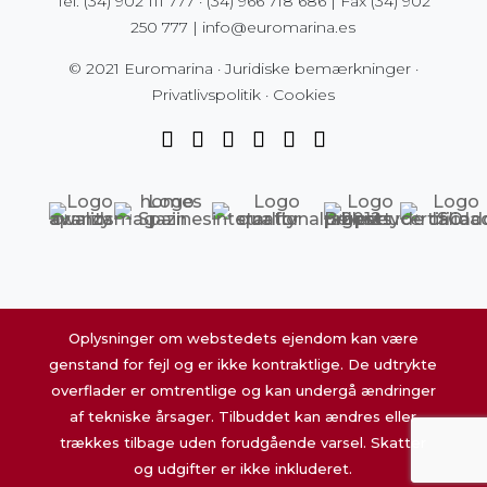
Tel.
(34) 902 111 777
·
(34) 966 718 686
| Fax
(34) 902
250 777
|
info@euromarina.es
© 2021 Euromarina ·
Juridiske bemærkninger
·
Privatlivspolitik
·
Cookies
Oplysninger om webstedets ejendom kan være
genstand for fejl og er ikke kontraktlige. De udtrykte
overflader er omtrentlige og kan undergå ændringer
af tekniske årsager. Tilbuddet kan ændres eller
trækkes tilbage uden forudgående varsel. Skatter
og udgifter er ikke inkluderet.