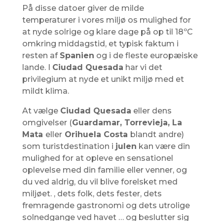
På disse datoer giver de milde
temperaturer i vores miljø os mulighed for
at nyde solrige og klare dage på op til 18ºC
omkring middagstid, et typisk faktum i
resten af ​​
Spanien
og i de fleste europæiske
lande. I
Ciudad Quesada
har vi det
privilegium at nyde et unikt miljø med et
mildt klima.
At vælge
Ciudad Quesada
eller dens
omgivelser (
Guardamar, Torrevieja, La
Mata
eller
Orihuela Costa
blandt andre)
som turistdestination i
julen
kan være din
mulighed for at opleve en sensationel
oplevelse med din familie eller venner, og
du ved aldrig, du vil blive forelsket med
miljøet. , dets folk, dets fester, dets
fremragende gastronomi og dets utrolige
solnedgange ved havet … og beslutter sig