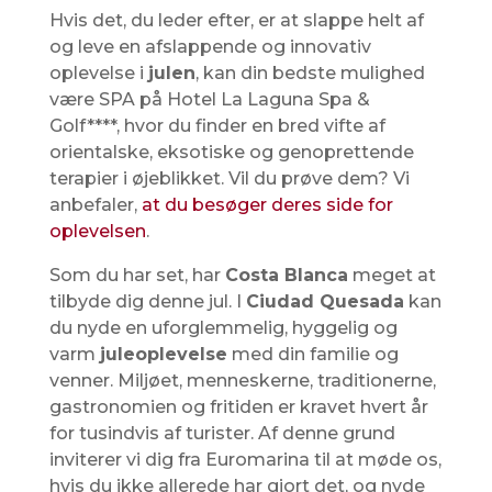
Hvis det, du leder efter, er at slappe helt af
og leve en afslappende og innovativ
oplevelse i
julen
, kan din bedste mulighed
være SPA på Hotel La Laguna Spa &
Golf****, hvor du finder en bred vifte af
orientalske, eksotiske og genoprettende
terapier i øjeblikket. Vil du prøve dem? Vi
anbefaler,
at du besøger deres side for
oplevelsen
.
Som du har set, har
Costa Blanca
meget at
tilbyde dig denne jul. I
Ciudad Quesada
kan
du nyde en uforglemmelig, hyggelig og
varm
juleoplevelse
med din familie og
venner. Miljøet, menneskerne, traditionerne,
gastronomien og fritiden er kravet hvert år
for tusindvis af turister. Af denne grund
inviterer vi dig fra Euromarina til at møde os,
hvis du ikke allerede har gjort det, og nyde