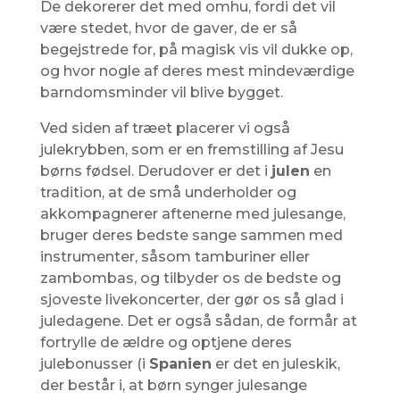
De dekorerer det med omhu, fordi det vil
være stedet, hvor de gaver, de er så
begejstrede for, på magisk vis vil dukke op,
og hvor nogle af deres mest mindeværdige
barndomsminder vil blive bygget.
Ved siden af ​​træet placerer vi også
julekrybben, som er en fremstilling af Jesu
børns fødsel. Derudover er det i
julen
en
tradition, at de små underholder og
akkompagnerer aftenerne med julesange,
bruger deres bedste sange sammen med
instrumenter, såsom tamburiner eller
zambombas, og tilbyder os de bedste og
sjoveste livekoncerter, der gør os så glad i
juledagene. Det er også sådan, de formår at
fortrylle de ældre og optjene deres
julebonusser (i
Spanien
er det en juleskik,
der består i, at børn synger julesange