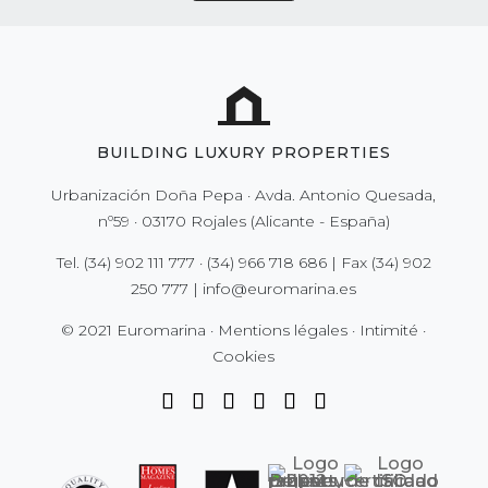
BUILDING LUXURY PROPERTIES
Urbanización Doña Pepa · Avda. Antonio Quesada,
nº59 · 03170 Rojales (Alicante - España)
Tel.
(34) 902 111 777
·
(34) 966 718 686
| Fax
(34) 902
250 777
|
info@euromarina.es
© 2021 Euromarina ·
Mentions légales
·
Intimité
·
Cookies