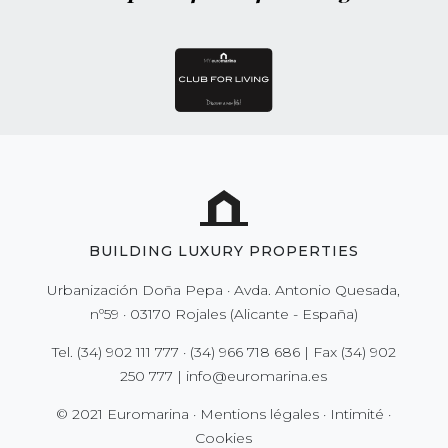
BUILDING LUXURY PROPERTIES
Urbanización Doña Pepa · Avda. Antonio Quesada,
nº59 · 03170 Rojales (Alicante - España)
Tel.
(34) 902 111 777
·
(34) 966 718 686
| Fax
(34) 902
250 777
|
info@euromarina.es
© 2021 Euromarina ·
Mentions légales
·
Intimité
·
Cookies