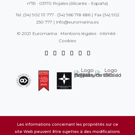
nº59 · 03170 Rojales (Alicante - España)
Tel.
(34) 902 111 777
·
(34) 966 718 686
| Fax
(34) 902
250 777
|
info@euromarina.es
© 2021 Euromarina ·
Mentions légales
·
Intimité
·
Cookies
Les informations concernant les propriétés sur ce
site Web peuvent être sujettes à des modifications