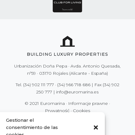
BUILDING LUXURY PROPERTIES
Urbanización Doña Pepa · Avda. Antonio Quesada,
nº59 · 03170 Rojales (Alicante - España)
Tel.
(34) 902 111 777
·
(34) 966 718 686
| Fax
(34) 902
250 777
|
info@euromarina.es
© 2021 Euromarina ·
Informacje prawne
·
Prywatność
·
Cookies
Gestionar el
consentimiento de las
cookies