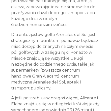
podziwianie naturalnego piękna, które ją
otacza, zapewniając idealne środowisko do
przeżywania chwil dobrego samopoczucia
każdego dnia w ciepłym
śródziemnomorskim słońcu.
Dla entuzjastów golfa Arenales del Sol jest
strategicznym punktem, ponieważ będziesz
mieć dostęp do znanych na całym świecie
pól golfowych w zasięgu ręki. Ponadto w
mieście znajdują się wszystkie usługi
niezbędne do codziennego życia, takie jak
supermarkety (zwłaszcza centrum
handlowe Gran Alacant), centrum
medyczne Arenales del Sol, apteki i
transport publiczny.
A jeśli potrzebujesz czegoś więcej, Alicante i
Elche znajdują się w odległości krótkiej jazdy
samochodem (odpowiednio 23 i 26 minut),