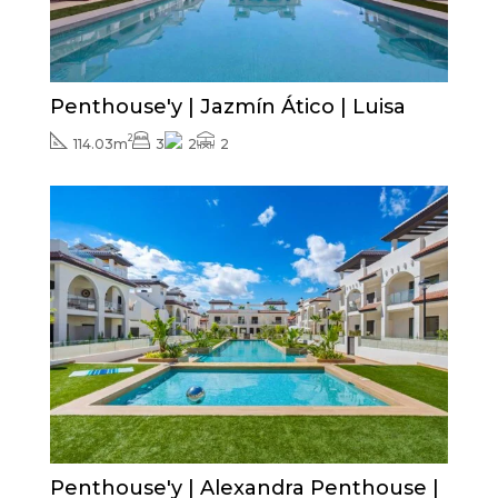
Penthouse'y | Jazmín Ático | Luisa
2
114.03m
3
2
2
Cena od
430.000€
Penthouse'y | Alexandra Penthouse |