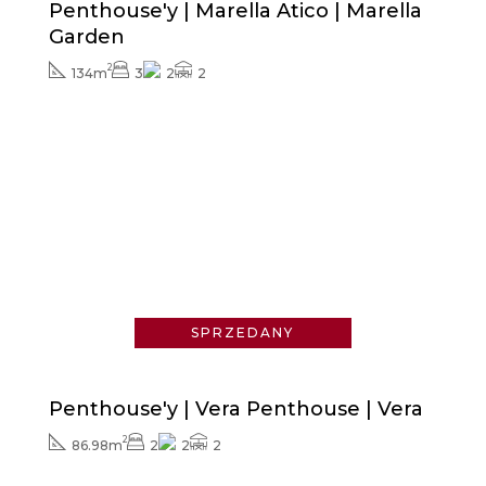
Penthouse'y | Marella Atico | Marella
Garden
2
134m
3
2
2
Zapytaj o cenę
SPRZEDANY
Penthouse'y | Vera Penthouse | Vera
2
86.98m
2
2
2