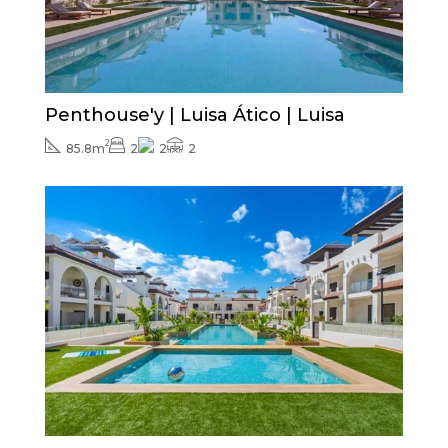
SPRZEDANY
Penthouse'y | Luisa Ático | Luisa
2
85.8m
2
2
2
Zapytaj o cenę
SPRZEDANY