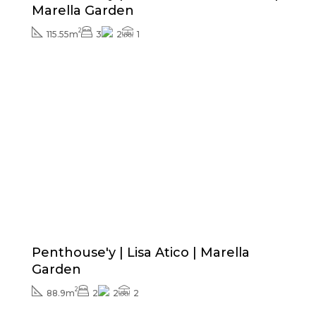
Marella Garden
2
115.55m
3
2
1
Cena od
313.000€
Penthouse'y | Lisa Atico | Marella
Garden
2
88.9m
2
2
2