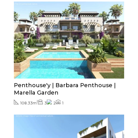
Cena od
400.000€
Penthouse'y | Barbara Penthouse |
Marella Garden
2
108.33m
3
2
1