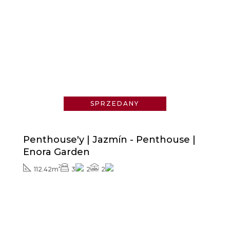
Zapytaj o cenę
SPRZEDANY
Penthouse'y | Jazmín - Penthouse |
Enora Garden
2
112.42m
3
2
2