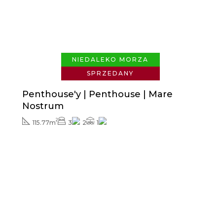
Zapytaj o cenę
NIEDALEKO MORZA
SPRZEDANY
Penthouse'y | Penthouse | Mare
Nostrum
2
115.77m
3
2
1
Zapytaj o cenę