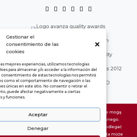
Gestionar el
consentimiento de las
cookies
las mejores experiencias, utilizamos tecnologías
kies para almacenar y/o acceder a la información del
El consentimiento de estas tecnologías nos permitirá
os como el comportamiento de navegación o las
es únicas en este sitio. No consentir o retirar el
to, puede afectar negativamente a ciertas
as y funciones.
Informacje o nieruchomościach na tej stronie mogą
Aceptar
być nieaktualne i nie mają charakteru umownego.
Wymiary są podane w przybliżeniu i mogą podlegać
Denegar
modyfikacjom z przyczyn technicznych. Oferta może