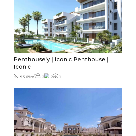
Cena od
349.000€
Penthouse'y | Iconic Penthouse |
Iconic
2
93.69m
2
2
1
Zapytaj o cenę