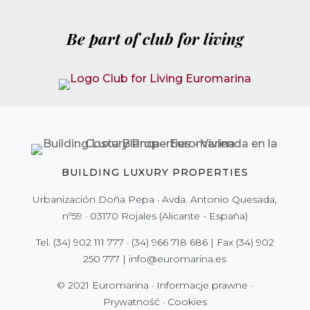
Be part of club for living
BUILDING LUXURY PROPERTIES
Urbanización Doña Pepa · Avda. Antonio Quesada,
nº59 · 03170 Rojales (Alicante - España)
Tel.
(34) 902 111 777
·
(34) 966 718 686
| Fax
(34) 902
250 777
|
info@euromarina.es
© 2021 Euromarina ·
Informacje prawne
·
Prywatność
·
Cookies