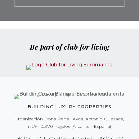
Be part of club for living
BUILDING LUXURY PROPERTIES
Urbanización Doña Pepa · Avda. Antonio Quesada,
nº59 · 03170 Rojales (Alicante - España)
Tel.
(34) 902 111 777
·
(34) 966 718 686
| Fax
(34) 902