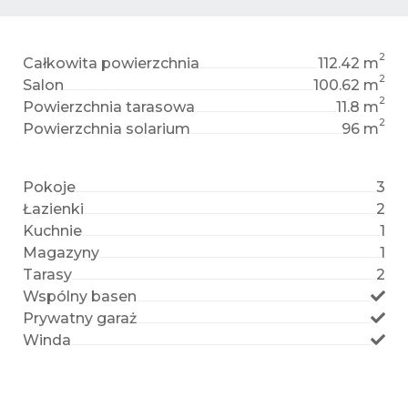
2
Całkowita powierzchnia
112.42 m
2
Salon
100.62 m
2
Powierzchnia tarasowa
11.8 m
2
Powierzchnia solarium
96 m
Pokoje
3
Łazienki
2
Kuchnie
1
Magazyny
1
Tarasy
2
Wspólny basen
Prywatny garaż
Winda