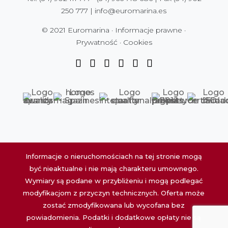
250 777
|
info@euromarina.es
© 2021 Euromarina ·
Informacje prawne
·
Prywatność
·
Cookies
Informacje o nieruchomościach na tej stronie mogą
być nieaktualne i nie mają charakteru umownego.
Wymiary są podane w przybliżeniu i mogą podlegać
modyfikacjom z przyczyn technicznych. Oferta może
zostać zmodyfikowana lub wycofana bez
powiadomienia. Podatki i dodatkowe opłaty nie są