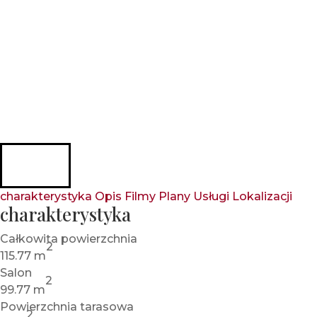
charakterystyka
Opis
Filmy
Plany
Usługi
Lokalizacji
charakterystyka
Całkowita powierzchnia
2
115.77 m
Salon
2
99.77 m
Powierzchnia tarasowa
2