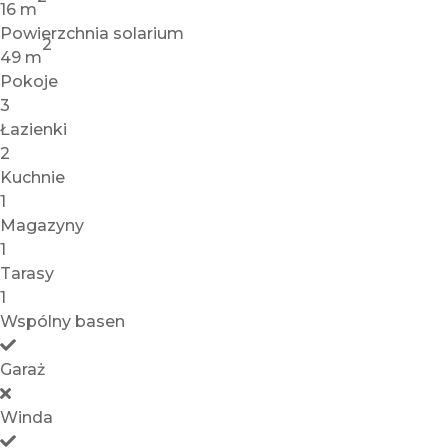
16 m
Powierzchnia solarium
2
49 m
Pokoje
3
Łazienki
2
Kuchnie
1
Magazyny
1
Tarasy
1
Wspólny basen
Garaż
Winda