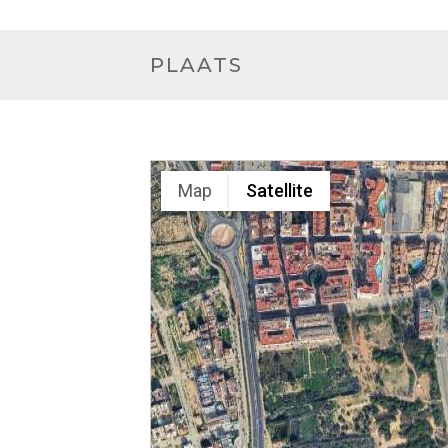
PLAATS
Map
Satellite