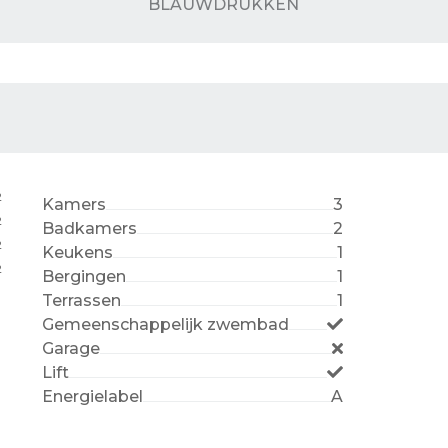
BLAUWDRUKKEN
2
Kamers
3
2
Badkamers
2
2
Keukens
1
2
Bergingen
1
Terrassen
1
Gemeenschappelijk zwembad
Garage
Lift
Energielabel
A