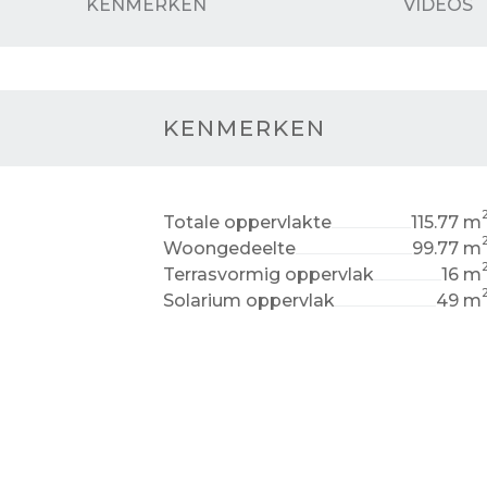
KENMERKEN
VIDEOS
KENMERKEN
Totale oppervlakte
115.77 m
Woongedeelte
99.77 m
Terrasvormig oppervlak
16 m
Solarium oppervlak
49 m