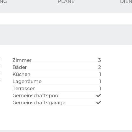
UNG
PLÄNE
DIE
2
Zimmer
3
2
Bäder
2
2
Küchen
1
2
Lagerräume
1
Terrassen
1
Gemeinschaftspool
Gemeinschaftsgarage